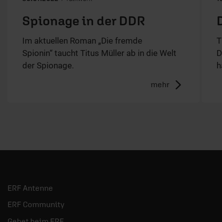
Spionage in der DDR
Im aktuellen Roman „Die fremde
T
Spionin“ taucht Titus Müller ab in die Welt
D
der Spionage.
h
mehr
ERF Antenne
ERF Community
Gebet beim ERF