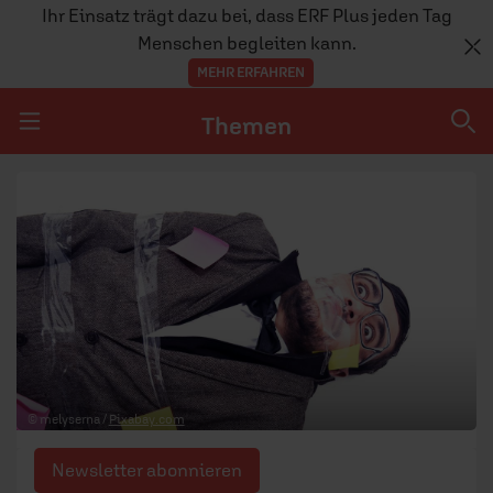
Ihr Einsatz trägt dazu bei, dass ERF Plus jeden Tag
Menschen begleiten kann.
MEHR ERFAHREN
Themen
Navigation überspringen
Themen
DOSSIERS
GLAUBE
MENSCHEN
GESELLSCHAFT
© melyserna /
Pixabay.com
LEBEN
Newsletter abonnieren
TEAM