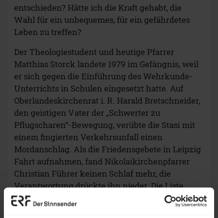
entschieden? Hätte ich die Kraft gehabt, die
Wahl für ein unbequemes, für ein gefährdetes
Leben zu treffen?
Der Theologiestudent und heutige Pfarrer
Matthias Storck landete 1979 im Gefängnis, weil
er sich gegen die Einführung des Wehrkunde-
Unterrichts in Schulen eingesetzt hatte. Auf
Oberlandeskirchenrat i. R. Harald Bretschneider,
den geistigen Vater der „Schwerter zu
Pflugscharen“-Bewegung, verübte die Stasi mit
einem fingierten Verkehrsunfall einen
Mordanschlag. Als die Friedensgebete in Leipzig
Fahrt aufnahmen, fand Nikolaikirchenpfarrer
Christian Führer keinen Schlaf mehr, die
Verantwortung drückte ihn nieder. Die Liste
ließe sich endlos fortsetzen. Sie alle hatten den
Mut, eine unbequeme Wahl zu treffen – und