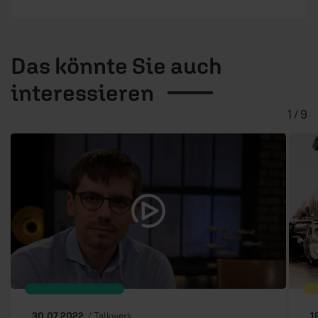
Das könnte Sie auch
interessieren
1 / 9
30.07.2022
/ Talkwerk
1