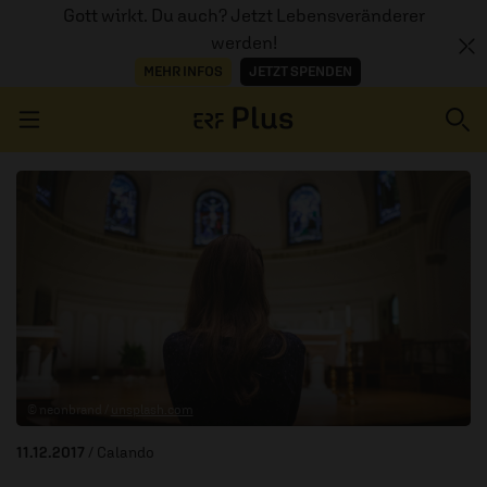
Gott wirkt. Du auch? Jetzt Lebensveränderer
werden!
MEHR INFOS
JETZT SPENDEN
Navigation überspringen
ERZÄHL MAL
AUDIOTHEK
PROGRAMM
MITMACHEN
© neonbrand /
unsplash.com
PODCASTS
11.12.2017
/ Calando
ÜBER