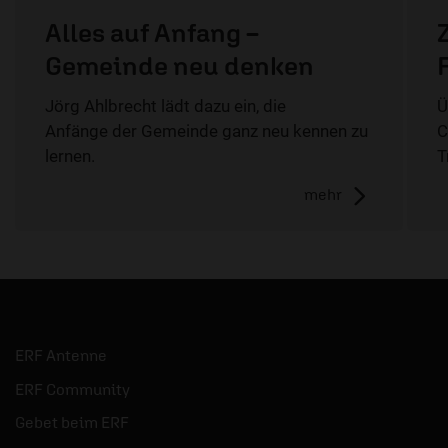
Alles auf Anfang –
Gemeinde neu denken
Jörg Ahlbrecht lädt dazu ein, die
Ü
Anfänge der Gemeinde ganz neu kennen zu
C
lernen.
T
mehr
ERF Antenne
ERF Community
Gebet beim ERF