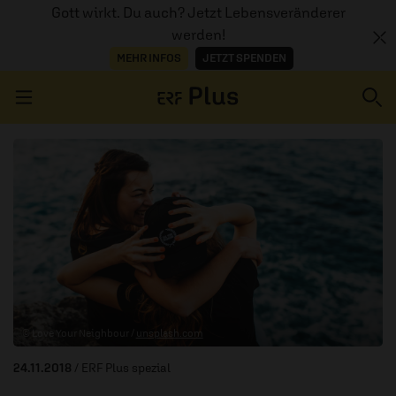
Gott wirkt. Du auch? Jetzt Lebensveränderer
werden!
MEHR INFOS
JETZT SPENDEN
Navigation überspringen
ERZÄHL MAL
AUDIOTHEK
PROGRAMM
MITMACHEN
© Love Your Neighbour /
unsplash.com
PODCASTS
24.11.2018
/ ERF Plus spezial
ÜBER