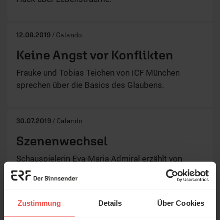
12.08.2019
/ Calando
Keine Angst vor Konflikten
Frauke und Tobias Teichen von ICF München
sprechen über die Basics des Glaubens.
30.07.2019
/ Calando
Szenenwechsel
Schauspielerin Eva-Maria Admiral erzählt von
schwierigen Zeiten in ihrem Leben und von einer
neuen Freiheit, die sie gefunden hat.
Zustimmung
Details
Über Cookies
29.07.2019
/ Calando