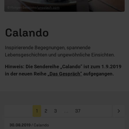
© Morgan Sessions/
unsplash.com
Calando
Inspirierende Begegnungen, spannende
Lebensgeschichten und ungewöhnliche Einsichten.
Hinweis: Die Sendereihe „Calando“ ist zum 1.9.2019
in der neuen Reihe
„Das Gespräch“
aufgegangen.
Näc
1
2
3
…
37
30.08.2019
/ Calando