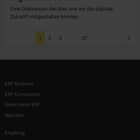
Eine Diskussion darüber, wie wir die digitale
Zukunft mitgestalten können.
Näc
1
2
3
…
37
ERF Antenne
ERF Community
Gebet beim ERF
Spenden
Empfang