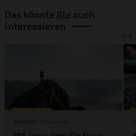
Das könnte Sie auch
interessieren
1 / 8
06.09.2018
/ ERF Plus spezial
0
Mit Jesus über die Alpen