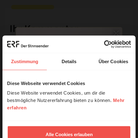
Ihr Kommentar
Name:
Zustimmung
Details
Über Cookies
E-Mail:
Diese Webseite verwendet Cookies
© Ruth Schneider / ERF
Diese Website verwendet Cookies, um dir die
Die E-Mail-Adresse wird nicht veröffentlicht.
bestmögliche Nutzererfahrung bieten zu können.
Mehr
erfahren
Erzähl mal!
Kommentar:
Das erleben unsere Hörerinnen und
Hörer mit Gott ...
Alle Cookies erlauben