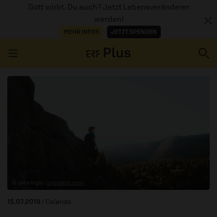
Gott wirkt. Du auch? Jetzt Lebensveränderer
werden!
MEHR INFOS
JETZT SPENDEN
Navigation überspringen
ERZÄHL MAL
AUDIOTHEK
PROGRAMM
MITMACHEN
© Jake Ingle /
unsplash.com
PODCASTS
15.07.2019
/ Calando
ÜBER