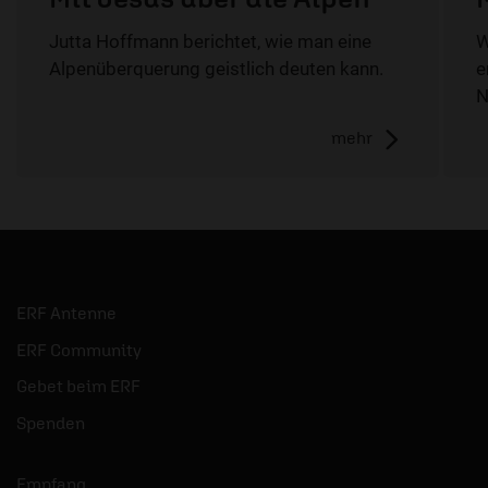
Jutta Hoffmann berichtet, wie man eine
W
Alpenüberquerung geistlich deuten kann.
e
N
mehr
ERF Antenne
ERF Community
Gebet beim ERF
Spenden
Empfang