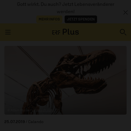
Gott wirkt. Du auch? Jetzt Lebensveränderer
werden!
MEHR INFOS
JETZT SPENDEN
Navigation überspringen
ERZÄHL MAL
AUDIOTHEK
PROGRAMM
MITMACHEN
© Adam Muise /
unsplash.com
PODCASTS
25.07.2019
/ Calando
ÜBER