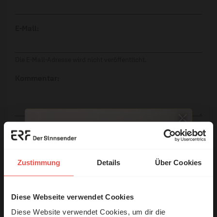
E-Mail:
Die E-Mail-Adresse wird nicht veröffentlicht.
Kommentar:
Meinen Kommentar nicht öffentlich teilen.
Ich bin damit einverstanden, dass meine Angaben
anonymisiert erfasst und zum Zweck der
Zustimmung
Details
Über Cookies
Verbesserung unseres Online-Angebots
ausgewertet werden. Es erfolgt keine Weitergabe
Ihrer Daten an Dritte. Näheres siehe
Diese Webseite verwendet Cookies
© Ruth Schneider / ERF
Datenschutzerklärung
.
Diese Website verwendet Cookies, um dir die