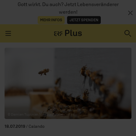
Gott wirkt. Du auch? Jetzt Lebensveränderer
werden!
MEHR INFOS
JETZT SPENDEN
Navigation überspringen
ERZÄHL MAL
AUDIOTHEK
PROGRAMM
MITMACHEN
© Damien Tupinier /
unsplash.com
PODCASTS
18.07.2019
/ Calando
ÜBER