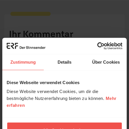
Ihr Kommentar
Name:
Zustimmung
Details
Über Cookies
E-Mail:
Diese Webseite verwendet Cookies
© Ruth Schneider / ERF
Diese Website verwendet Cookies, um dir die
Die E-Mail-Adresse wird nicht veröffentlicht.
bestmögliche Nutzererfahrung bieten zu können.
Mehr
erfahren
Erzähl mal!
Kommentar:
Das erleben unsere Hörerinnen und
Hörer mit Gott ...