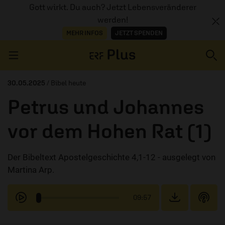
Gott wirkt. Du auch? Jetzt Lebensveränderer
werden!
MEHR INFOS
JETZT SPENDEN
Navigation überspringen
30.05.2025
/ Bibel heute
Petrus und Johannes
ERZÄHL MAL
vor dem Hohen Rat (1)
AUDIOTHEK
Der Bibeltext Apostelgeschichte 4,1-12 - ausgelegt von
PROGRAMM
Martina Arp.
MITMACHEN
09:57
PODCASTS
ÜBER