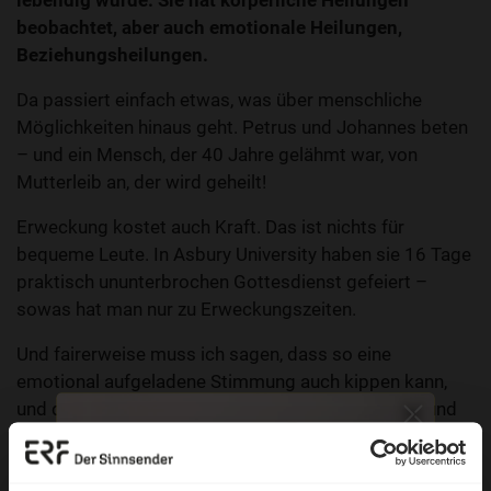
lebendig wurde. Sie hat körperliche Heilungen
beobachtet, aber auch emotionale Heilungen,
Beziehungsheilungen.
Da passiert einfach etwas, was über menschliche
Möglichkeiten hinaus geht. Petrus und Johannes beten
– und ein Mensch, der 40 Jahre gelähmt war, von
Mutterleib an, der wird geheilt!
Erweckung kostet auch Kraft. Das ist nichts für
bequeme Leute. In Asbury University haben sie 16 Tage
praktisch ununterbrochen Gottesdienst gefeiert –
sowas hat man nur zu Erweckungszeiten.
Und fairerweise muss ich sagen, dass so eine
emotional aufgeladene Stimmung auch kippen kann,
und dann von Begeisterung zu Übermut und Zorn, und
sogar Aufständen, führen kann. Und sowas wollten die
Sadduzäer alles gar nicht. Und deshalb legten sie Hand