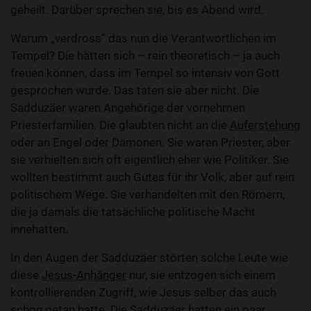
geheilt. Darüber sprechen sie, bis es Abend wird.
Warum „verdross“ das nun die Verantwortlichen im
Tempel? Die hätten sich – rein theoretisch – ja auch
freuen können, dass im Tempel so intensiv von Gott
gesprochen wurde. Das taten sie aber nicht. Die
Sadduzäer waren Angehörige der vornehmen
Priesterfamilien. Die glaubten nicht an die
Auferstehung
oder an Engel oder Dämonen. Sie waren Priester, aber
sie verhielten sich oft eigentlich eher wie Politiker. Sie
wollten bestimmt auch Gutes für ihr Volk, aber auf rein
politischem Wege. Sie verhandelten mit den Römern,
die ja damals die tatsächliche politische Macht
innehatten.
In den Augen der Sadduzäer störten solche Leute wie
diese
Jesus-Anhänger
nur, sie entzogen sich einem
kontrollierenden Zugriff, wie Jesus selber das auch
schon getan hatte. Die Sadduzäer hatten ein paar