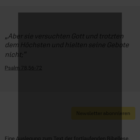
Aber sie versuchten Gott und trotzten
dem Höchsten und hielten seine Gebote
nicht;
Psalm 78,56-72
Newsletter abonnieren
Eine Auslegung zum Text der fortlaufenden Bibellese.