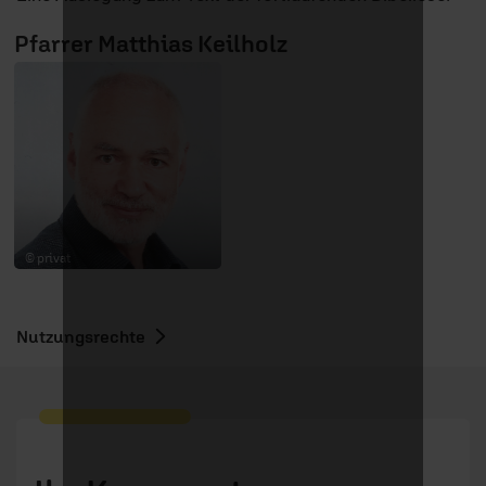
Pfarrer Matthias Keilholz
© privat
Nutzungsrechte