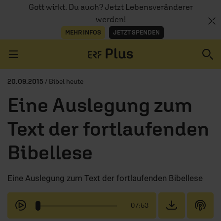
Gott wirkt. Du auch? Jetzt Lebensveränderer
werden!
MEHR INFOS
JETZT SPENDEN
Navigation überspringen
20.09.2015
/ Bibel heute
Eine Auslegung zum
ERZÄHL MAL
Text der fortlaufenden
AUDIOTHEK
Bibellese
PROGRAMM
MITMACHEN
Eine Auslegung zum Text der fortlaufenden Bibellese
PODCASTS
07:53
ÜBER