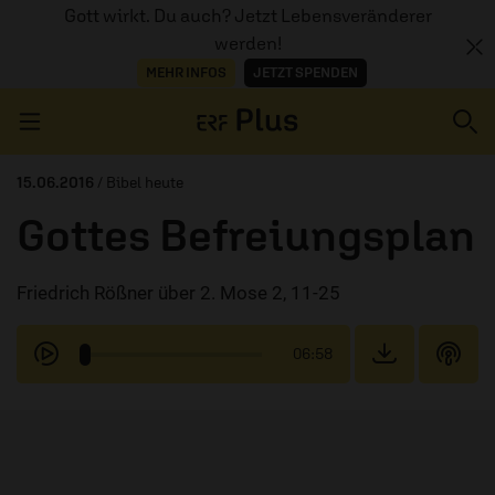
Gott wirkt. Du auch? Jetzt Lebensveränderer
werden!
MEHR INFOS
JETZT SPENDEN
Navigation überspringen
15.06.2016
/ Bibel heute
Gottes Befreiungsplan
ERZÄHL MAL
Friedrich Rößner über 2. Mose 2, 11-25
AUDIOTHEK
PROGRAMM
06:58
MITMACHEN
PODCASTS
ÜBER