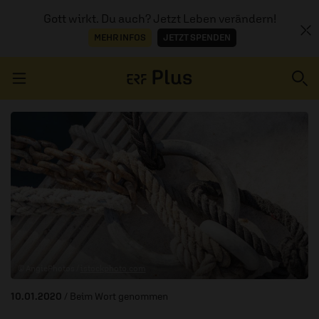
Gott wirkt. Du auch? Jetzt Leben verändern!
MEHR INFOS
JETZT SPENDEN
Navigation überspringen
ERZÄHL MAL
AUDIOTHEK
PROGRAMM
MITMACHEN
© AngiePhotos /
istockphoto.com
PODCASTS
10.01.2020
/ Beim Wort genommen
ÜBER