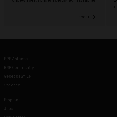
Ungewisses, sondern beruht auf Tatsachen.
z
d
mehr
ERF Antenne
ERF Community
Gebet beim ERF
Spenden
Empfang
Jobs