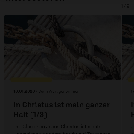
1 / 9
10.01.2020
/ Beim Wort genommen
1
In Christus ist mein ganzer
Halt (1/3)
Der Glaube an Jesus Christus ist nichts
J