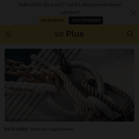
Gott wirkt. Du auch? Jetzt Lebensveränderer
werden!
MEHR INFOS
JETZT SPENDEN
Navigation überspringen
ERZÄHL MAL
AUDIOTHEK
PROGRAMM
MITMACHEN
© AngiePhotos /
istockphoto.com
PODCASTS
24.01.2020
/ Beim Wort genommen
ÜBER