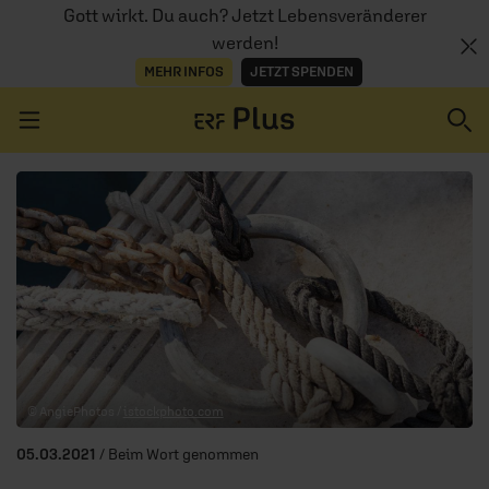
Gott wirkt. Du auch? Jetzt Lebensveränderer
werden!
MEHR INFOS
JETZT SPENDEN
Navigation überspringen
ERZÄHL MAL
AUDIOTHEK
PROGRAMM
MITMACHEN
© AngiePhotos /
istockphoto.com
PODCASTS
05.03.2021
/ Beim Wort genommen
ÜBER