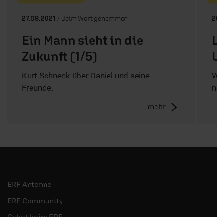
27.08.2021
/ Beim Wort genommen
2
Ein Mann sieht in die
Zukunft (1/5)
Kurt Schneck über Daniel und seine
W
Freunde.
n
mehr
ERF Antenne
ERF Community
Gebet beim ERF