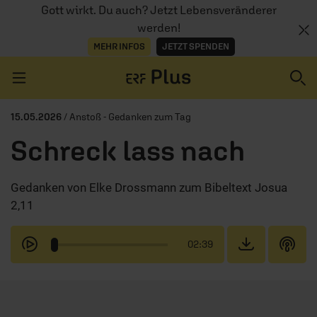
Gott wirkt. Du auch? Jetzt Lebensveränderer
werden!
MEHR INFOS
JETZT SPENDEN
Navigation überspringen
15.05.2026
/ Anstoß - Gedanken zum Tag
Schreck lass nach
ERZÄHL MAL
Gedanken von Elke Drossmann zum Bibeltext Josua
AUDIOTHEK
2,11
PROGRAMM
02:39
MITMACHEN
PODCASTS
ÜBER