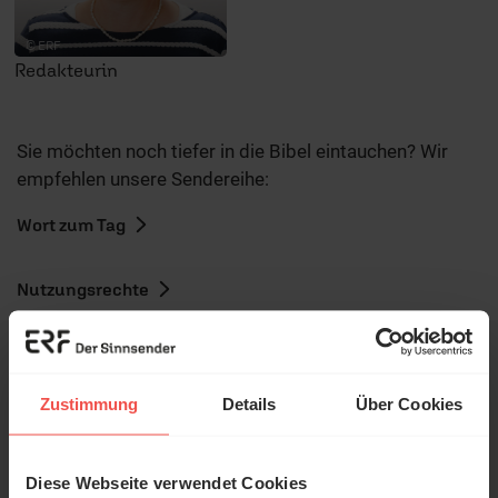
© ERF
Redakteurin
Sie möchten noch tiefer in die Bibel eintauchen? Wir
empfehlen unsere Sendereihe:
Wort zum Tag
Nutzungsrechte
Zustimmung
Details
Über Cookies
Ihr Kommentar
Diese Webseite verwendet Cookies
© Ruth Schneider / ERF