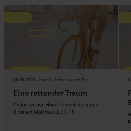
09.08.2026
/ Anstoß - Gedanken zum Tag
0
Eine rettender Traum
Gedanken von Horst Kretschi über den
Bibeltext Matthäus 2, 13-15.
G
B