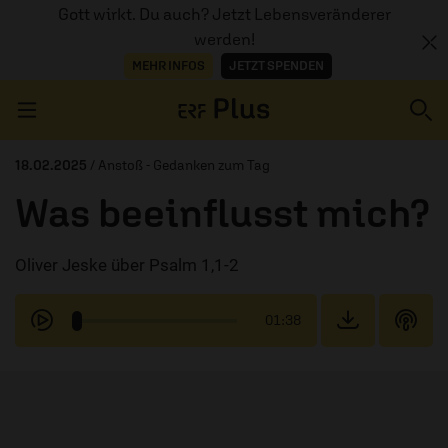
Gott wirkt. Du auch? Jetzt Lebensveränderer
werden!
MEHR INFOS
JETZT SPENDEN
Navigation überspringen
18.02.2025
/ Anstoß - Gedanken zum Tag
Was beeinflusst mich?
ERZÄHL MAL
Oliver Jeske über Psalm 1,1-2
AUDIOTHEK
PROGRAMM
01:38
MITMACHEN
PODCASTS
ÜBER