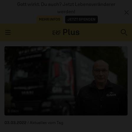
Gott wirkt. Du auch? Jetzt Lebensveränderer
werden!
MEHR INFOS
JETZT SPENDEN
Navigation überspringen
ERZÄHL MAL
AUDIOTHEK
PROGRAMM
MITMACHEN
© GAiN
PODCASTS
03.03.2022
/ Aktuelles vom Tag
ÜBER