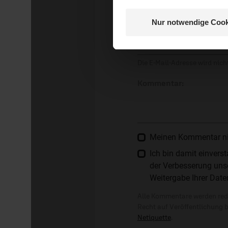
Nur notwendige Cook
E-Mail:
Nein, 
Die E-Mail-Adresse wird nicht
Kommentar:
Meinen Kommentar nich
Ich bin damit einver
der Verbesserung unse
Weitergabe Ihrer Date
Alle Kommentare werden reda
Recht auf Veröffentlichung 
Netiquette
.