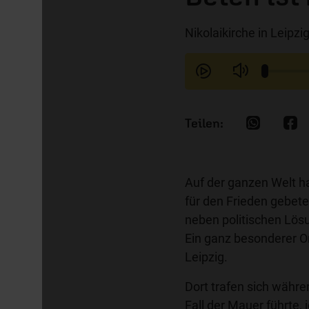
Nikolaikirche in Leipz
Auf der ganzen Welt h
für den Frieden gebete
neben politischen Lösu
Ein ganz besonderer Ort
Leipzig.
Dort trafen sich währe
Fall der Mauer führte