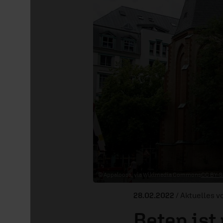
© Appaloosa, via Wikimedia Commons
CC BY-S
28.02.2022
/ Aktuelles 
Beten ist