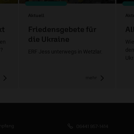
Aktuell
Akt
kt
Friedensgebete für
Al
die Ukraine
hen
Wie
m?
den
ERF Jess unterwegs in Wetzlar.
Ukr
mehr
mpfang
06441 957-1414