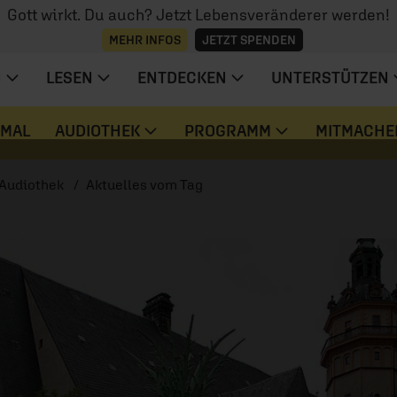
Gott wirkt. Du auch? Jetzt Lebensveränderer werden!
MEHR INFOS
JETZT SPENDEN
N
LESEN
ENTDECKEN
UNTERSTÜTZEN
 MAL
AUDIOTHEK
PROGRAMM
MITMACHE
Audiothek
Aktuelles vom Tag