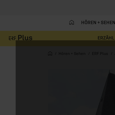
HÖREN + SEHE
ERZÄHL
Navigation überspringen
Startseite
Hören + Sehen
ERF Plus