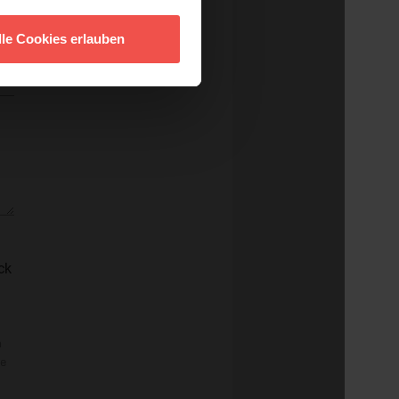
lle Cookies erlauben
ck
n
re