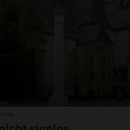
A 3.0
vom Tag
 nicht sinnlos