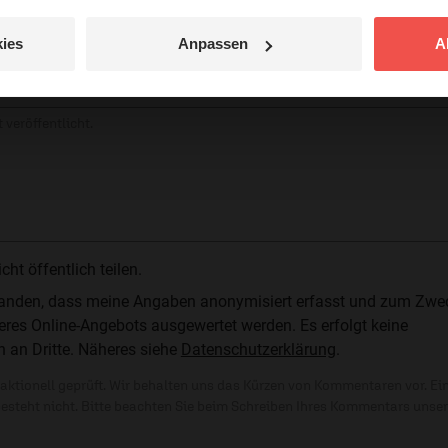
ies
Anpassen
A
jetzt nicht.
© Ruth Schneider / ERF
 veröffentlicht.
t öffentlich teilen.
standen, dass meine Angaben anonymisiert erfasst und zum Zwe
res Online-Angebots ausgewertet werden. Es erfolgt keine
n an Dritte. Näheres siehe
Datenschutzerklärung
.
ktionell geprüft. Wir behalten uns das Kürzen von Kommentaren vor. Ei
besteht nicht. Bitte beachten Sie beim Schreiben Ihres Kommentars unse