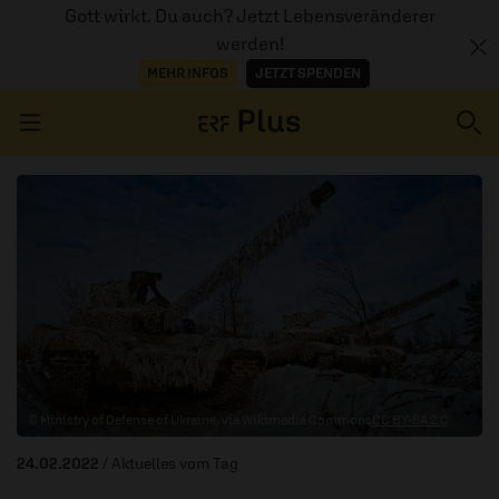
Gott wirkt. Du auch? Jetzt Lebensveränderer
werden!
MEHR INFOS
JETZT SPENDEN
Navigation überspringen
ERZÄHL MAL
AUDIOTHEK
PROGRAMM
MITMACHEN
© Ministry of Defense of Ukraine, via Wikimedia Commons
CC BY-SA 2.0
PODCASTS
24.02.2022
/ Aktuelles vom Tag
ÜBER