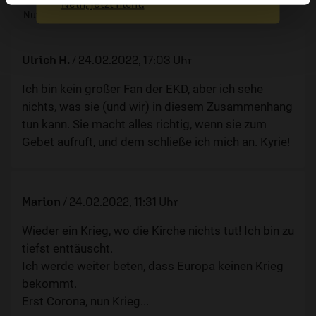
Nein, jetzt nicht.
Nutzern veröffentlichten Kommentare.
Ulrich H.
/
24.02.2022, 17:03 Uhr
Ich bin kein großer Fan der EKD, aber ich sehe
nichts, was sie (und wir) in diesem Zusammenhang
tun kann. Sie macht alles richtig, wenn sie zum
Gebet aufruft, und dem schließe ich mich an. Kyrie!
Marion
/
24.02.2022, 11:31 Uhr
Wieder ein Krieg, wo die Kirche nichts tut! Ich bin zu
tiefst enttäuscht.
Ich werde weiter beten, dass Europa keinen Krieg
bekommt.
Erst Corona, nun Krieg...