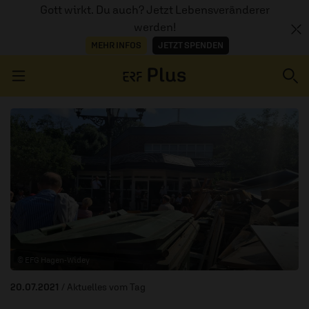
Gott wirkt. Du auch? Jetzt Lebensveränderer
werden!
MEHR INFOS
JETZT SPENDEN
Navigation überspringen
ERZÄHL MAL
AUDIOTHEK
PROGRAMM
MITMACHEN
© EFG Hagen-Widey
PODCASTS
20.07.2021
/ Aktuelles vom Tag
ÜBER