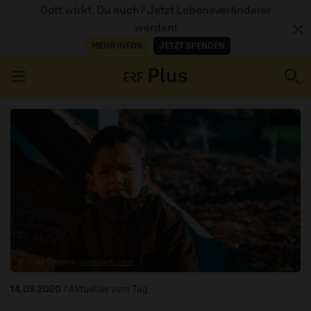
Gott wirkt. Du auch? Jetzt Lebensveränderer
werden!
MEHR INFOS
JETZT SPENDEN
Navigation überspringen
ERZÄHL MAL
AUDIOTHEK
PROGRAMM
MITMACHEN
© Vivek Sharma /
unsplash.com
PODCASTS
14.09.2020
/ Aktuelles vom Tag
ÜBER