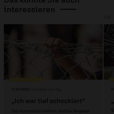
interessieren
1 / 5
11.09.2020
/ Aktuelles vom Tag
1
„Ich war tief schockiert“
Die Humanitäre Helferin Andrea Wegener