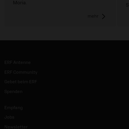
Moria.
S
mehr
ERF Antenne
ERF Community
Gebet beim ERF
Spenden
Empfang
Jobs
Newsletter