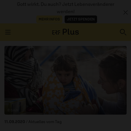
Gott wirkt. Du auch? Jetzt Lebensveränderer
werden!
MEHR INFOS
JETZT SPENDEN
Navigation überspringen
ERZÄHL MAL
AUDIOTHEK
PROGRAMM
MITMACHEN
© GAiN
PODCASTS
11.09.2020
/ Aktuelles vom Tag
ÜBER