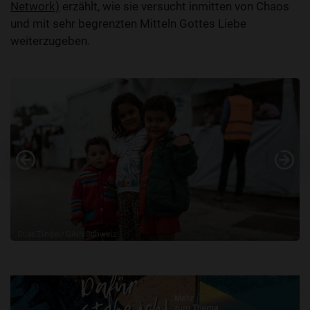
Network)
erzählt, wie sie versucht inmitten von Chaos
und mit sehr begrenzten Mitteln Gottes Liebe
weiterzugeben.
Silas Zindel / GAiN Schweiz
Moria (2)
Vorheriges
Nä
weiz