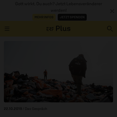
Gott wirkt. Du auch? Jetzt Lebensveränderer
werden!
MEHR INFOS
JETZT SPENDEN
Navigation überspringen
ERZÄHL MAL
AUDIOTHEK
PROGRAMM
MITMACHEN
© Silas Zindel / GAIN Schweiz
PODCASTS
22.10.2019
/ Das Gespräch
ÜBER