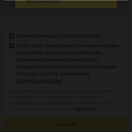
Kommentar:
Meinen Kommentar nicht öffentlich teilen.
Ich bin damit einverstanden, dass meine Angaben
anonymisiert erfasst und zum Zweck der
Verbesserung unseres Online-Angebots
ausgewertet werden. Es erfolgt keine Weitergabe
Ihrer Daten an Dritte. Näheres siehe
Datenschutzerklärung
.
Alle Kommentare werden redaktionell geprüft. Wir behalten
uns das Kürzen von Kommentaren vor. Ein Recht auf
Veröffentlichung besteht nicht. Bitte beachten Sie beim
Schreiben Ihres Kommentars unsere
Netiquette
.
Absenden