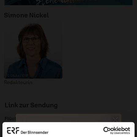
Simone Nickel
© Stuke / ERF
Redakteurin
Link zur Sendung
Flüchtlingshilfe von GAIN auf Lesbos
ERF Antenne online lesen