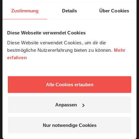
Dossier zum Thema: „Verantwortung“
Zustimmung
Details
Über Cookies
Nutzungsrechte
Diese Webseite verwendet Cookies
© Ruth Schneider / ERF
Diese Website verwendet Cookies, um dir die
bestmögliche Nutzererfahrung bieten zu können.
Mehr
erfahren
Erzähl mal!
Ihr Kommentar
Das erleben unsere Hörerinnen und
Hörer mit Gott ...
Alle Cookies erlauben
Name:
Anpassen
E-Mail:
Jetzt Geschichten
entdecken
Nur notwendige Cookies
Die E-Mail-Adresse wird nicht veröffentlicht.
Nein, jetzt nicht.