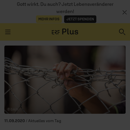
Gott wirkt. Du auch? Jetzt Lebensveränderer
werden!
MEHR INFOS
JETZT SPENDEN
Navigation überspringen
ERZÄHL MAL
AUDIOTHEK
PROGRAMM
MITMACHEN
© GAiN
PODCASTS
11.09.2020
/ Aktuelles vom Tag
ÜBER