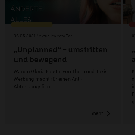
06.05.2021
/ Aktuelles vom Tag
0
„Unplanned“ – umstritten
und bewegend
Warum Gloria Fürstin von Thurn und Taxis
K
Werbung macht für einen Anti-
d
Abtreibungsfilm.
i
F
g
mehr