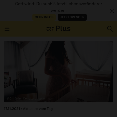
Gott wirkt. Du auch? Jetzt Lebensveränderer
werden!
MEHR INFOS
JETZT SPENDEN
Navigation überspringen
ERZÄHL MAL
AUDIOTHEK
PROGRAMM
MITMACHEN
© Ömürden Cengiz /
unsplash.com
PODCASTS
17.11.2021
/ Aktuelles vom Tag
ÜBER