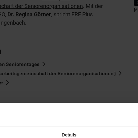
chaft der Seniorenorganisationen
. Mit der
M
SO,
Dr. Regina Görner
, spricht ERF Plus
Langenbach.
g
hen Seniorentages
arbeitsgemeinschaft der Seniorenorganisationen)
er
hl mal!
erleben unsere Hörerinnen
Details