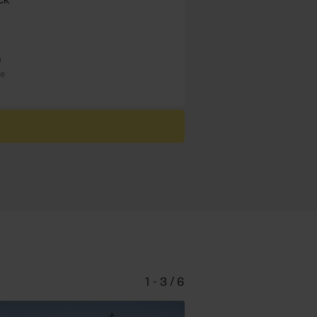
n
re
1 - 3 / 6