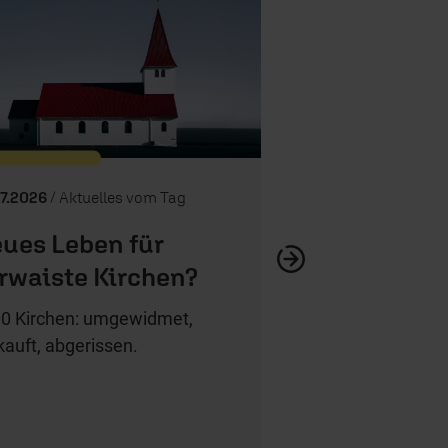
Kenia: Polizeigew
07.2026
/ Aktuelles vom Tag
ues Leben für
rwaiste Kirchen?
0 Kirchen: umgewidmet,
kauft, abgerissen.