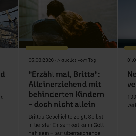
05.08.2026
/ Aktuelles vom Tag
31.
nd
"Erzähl mal, Britta":
Ne
Alleinerziehend mit
ve
behinderten Kindern
nd
100
– doch nicht allein
ver
Brittas Geschichte zeigt: Selbst
in tiefster Einsamkeit kann Gott
nah sein – auf überraschende