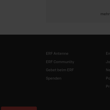
mehr
ERF Antenne
E
ERF Community
Jo
Gebet beim ERF
Ne
Spenden
Po
Pr