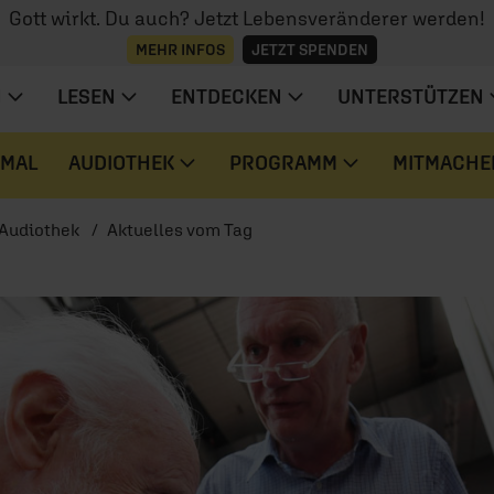
Gott wirkt. Du auch? Jetzt Lebensveränderer werden!
MEHR INFOS
JETZT SPENDEN
N
LESEN
ENTDECKEN
UNTERSTÜTZEN
 MAL
AUDIOTHEK
PROGRAMM
MITMACHE
Audiothek
Aktuelles vom Tag