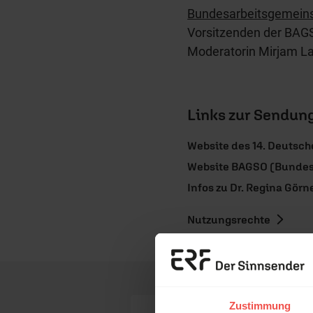
Bundesarbeitsgemeins
Vorsitzenden der BAG
Moderatorin Mirjam 
Links zur Sendun
Website des 14. Deutsc
Website BAGSO (Bundes
Infos zu Dr. Regina Görn
Nutzungsrechte
Erzä
Das 
Zustimmung