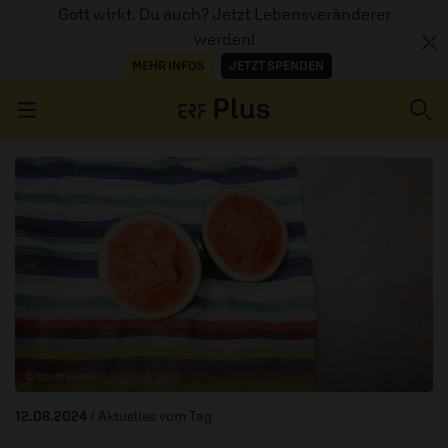
Gott wirkt. Du auch? Jetzt Lebensveränderer
werden!
MEHR INFOS
JETZT SPENDEN
Navigation überspringen
ERZÄHL MAL
AUDIOTHEK
PROGRAMM
MITMACHEN
© Scott Webb /
unsplash.com
PODCASTS
12.08.2024
/ Aktuelles vom Tag
ÜBER