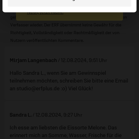
Die in den Kommentaren geäußerten Inhalte und Meinungen
Nein, jetzt nicht.
geben ausschließlich die persönliche Meinung der jeweiligen
Verfasser wieder. Der ERF übernimmt keine Gewähr für die
Richtigkeit, Vollständigkeit oder Rechtmäßigkeit der von
Nutzern veröffentlichten Kommentare.
Mirjam Langenbach
/
12.08.2024, 9:51 Uhr
Hallo Sandra L., wenn Sie am Gewinnspiel
teilnehmen möchten, schreiben Sie bitte eine Email
an
studio@erfplus.de
:o) Viel Glück!
Sandra L.
/
12.08.2024, 9:27 Uhr
Ich esse am liebsten die Eissorte Melone. Das
erinnert mich an Somme, Wasser, Frische für die