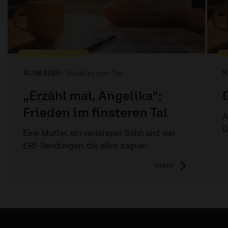
10.08.2026
/ Aktuelles vom Tag
1
„Erzähl mal, Angelika":
Frieden im finsteren Tal
A
G
Eine Mutter, ein verlorener Sohn und vier
ERF-Sendungen, die alles sagten.
mehr