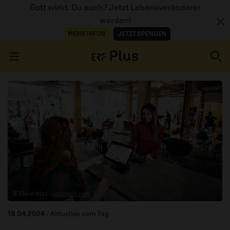
Gott wirkt. Du auch? Jetzt Lebensveränderer
werden!
MEHR INFOS
JETZT SPENDEN
Navigation überspringen
ERZÄHL MAL
AUDIOTHEK
PROGRAMM
MITMACHEN
© Blake Wisz /
unsplash.com
PODCASTS
19.04.2024
/ Aktuelles vom Tag
ÜBER