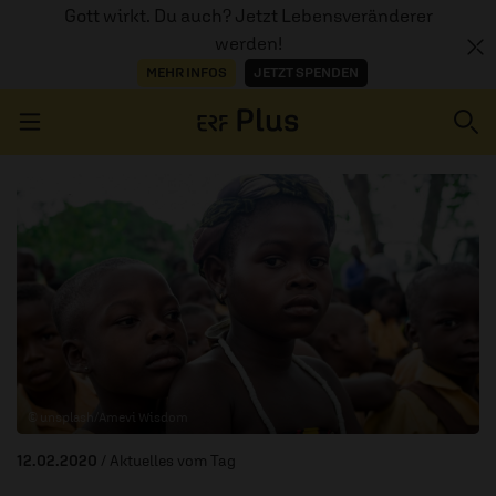
Gott wirkt. Du auch? Jetzt Lebensveränderer
werden!
MEHR INFOS
JETZT SPENDEN
Navigation überspringen
ERZÄHL MAL
AUDIOTHEK
PROGRAMM
MITMACHEN
© unsplash/Amevi Wisdom
PODCASTS
12.02.2020
/ Aktuelles vom Tag
ÜBER