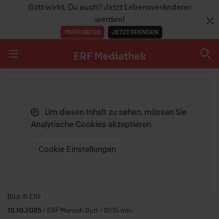
Gott wirkt. Du auch? Jetzt Lebensveränderer
werden!
MEHR INFOS
JETZT SPENDEN
ERF Mediathek
Navigation überspringen
ERF Mediathek
Um diesen Inhalt zu sehen, müssen Sie
SENDUNGEN A-Z
Analytische-Cookies akzeptieren.
ERF WEB-TV
Cookie Einstellungen
APPS
Player starten/anhalten
Bild: © ERF
10.10.2025
/ ERF Mensch Gott / 32:15 min.