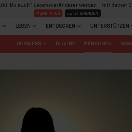
irkt. Du auch? Lebensveränderer werden – mit deiner 
MEHR INFOS
JETZT SPENDEN
N
LESEN
ENTDECKEN
UNTERSTÜTZEN
DOSSIERS
GLAUBE
MENSCHEN
GES
n