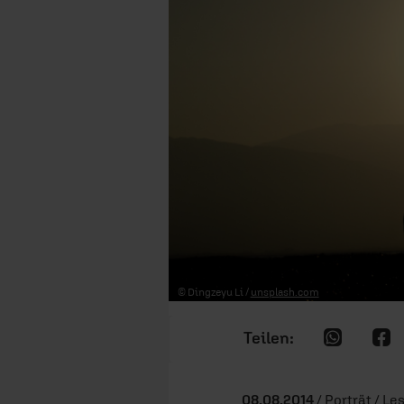
© Dingzeyu Li /
unsplash.com
08.08.2014
/ Porträt / Le