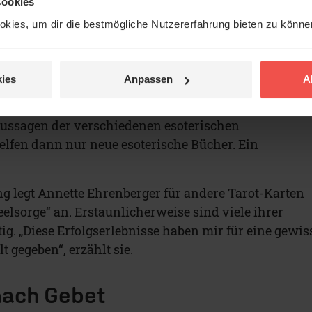
nd ein paar Ringe.
Cookies
ganzes Bild“,
kies, um dir die bestmögliche Nutzererfahrung bieten zu könn
Suche von damals.
Annette Ehrenberger (Foto: privat)
aber die dunklen
ies
Anpassen
A
 Ihre Ängste nehmen
äufiger Albträume. Außerdem verwirren sie die teils
ussagen der verschiedenen esoterischen
lfen dann nur neue esoterische Bücher. Ein
.
ng legt Annette Ehrenberger für andere Tarot-Karten
Seelsorge“ an. Erstaunlicherweise sind viele ihrer
g. „Diese Erfolgserlebnisse haben mir für eine gewis
t gegeben“, erzählt sie.
nach Gebet