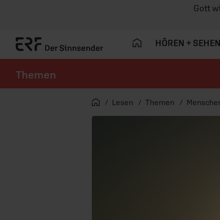
Gott w
HÖREN + SEHE
Themen
Navigation überspringen
Startseite
Lesen
Themen
Mensche