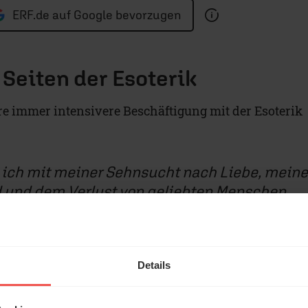
ERF.de auf Google bevorzugen
 Seiten der Esoterik
hre immer intensivere Beschäftigung mit der Esoterik
 ich mit meiner Sehnsucht nach Liebe, meine
d und dem Verlust von geliebten Menschen
habe nach einem Sinn im Leben gesucht.
lich vieles. „Die
Details
n Schmuckkasten.
te, da einen