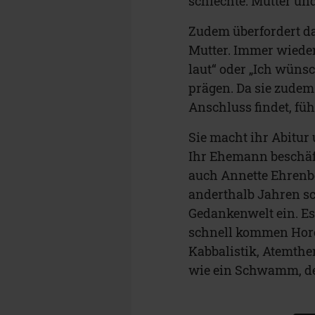
schlechte: Mutter und
Zudem überfordert da
Mutter. Immer wieder
laut“ oder „Ich wünsch
prägen. Da sie zudem
Anschluss findet, füh
Sie macht ihr Abitur 
Ihr Ehemann beschäft
auch Annette Ehrenbe
anderthalb Jahren sche
Gedankenwelt ein. E
schnell kommen Horos
Kabbalistik, Atemthe
wie ein Schwamm, der