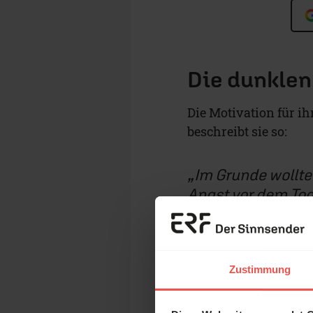
Die dunklen
Die Motivation für i
beschreibt sie so:
Im Grunde wollte
Angst vor dem To
klarkommen. Ich 
Und sie findet tatsäch
Zustimmung
Esoterik war wie ei
Hier hat man eine Ket