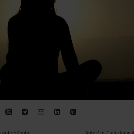
sezeit: ~ 4 min
Autor/-in:
Claas Kaese