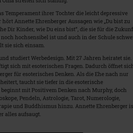
 Oma streiten sich ständig.
s Temperament ihrer Tochter die leicht depressive
 hört Annette Ehrenberger Aussagen wie „Du bist zu
e Dir Kinder, wie Du eins bist“, die sie für die Zukunf
 noch hochsensibel ist und auch in der Schule schwe
lt sie sich einsam.
und studiert Werbedesign. Mit 27 Jahren heiratet sie.
igt sich mit esoterischen Fragen. Dadurch öffnet sic
rger für esoterisches Denken. Als die Ehe nach nur
itert, taucht sie tiefer in die esoterische
s beginnt mit Positivem Denken nach Murphy, doch
kope, Pendeln, Astrologie, Tarot, Numerologie,
rapie und Buddhismus hinzu. Annette Ehrenberger is
 alles aufsaugt.