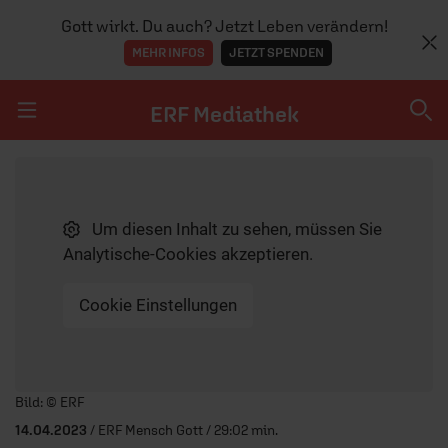
Gott wirkt. Du auch? Jetzt Leben verändern!
MEHR INFOS
JETZT SPENDEN
ERF Mediathek
Navigation überspringen
ERF Mediathek
Um diesen Inhalt zu sehen, müssen Sie
SENDUNGEN A-Z
Analytische-Cookies akzeptieren.
ERF WEB-TV
Cookie Einstellungen
APPS
Player starten/anhalten
Bild: © ERF
14.04.2023
/ ERF Mensch Gott / 29:02 min.