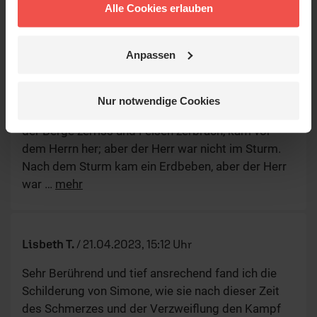
Dankeschön!
Alle Cookies erlauben
Anpassen
Seth Morigan Buscemi Le brun-Knubben
/
20.05.2023, 12:53 Uhr
Nur notwendige Cookies
Der Herr ging vorüber: ein großer, gewaltiger Sturm,
der Berge zerriss und Felsen zerbrach, kam vor
dem Herrn her; aber der Herr war nicht im Sturm.
Nach dem Sturm kam ein Erdbeben, aber der Herr
war
…
mehr
Lisbeth T.
/
21.04.2023, 15:12 Uhr
Sehr Berührend und tief ansrechend fand ich die
Schilderung von Simone, wie sie nach dieser Zeit
des Schmerzes und der Verzweiflung den Kampf