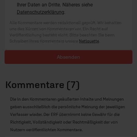
Ihrer Daten an Dritte. Näheres siehe
Datenschutzerklärung
.
Alle Kommentare werden redaktionell geprüft. Wir behalten
uns das Kürzen von Kommentaren vor. Ein Recht auf
Veröffentlichung besteht nicht. Bitte beachten Sie beim
Schreiben Ihres Kommentars unsere
Netiquette
.
Absenden
Kommentare (7)
Die in den Kommentaren geäußerten Inhalte und Meinungen
geben ausschließlich die persönliche Meinung der jeweiligen
Verfasser wieder. Der ERF übernimmt keine Gewähr für die
Richtigkeit, Vollständigkeit oder Rechtmäßigkeit der von
Nutzern veröffentlichten Kommentare.