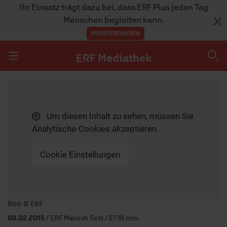
Ihr Einsatz trägt dazu bei, dass ERF Plus jeden Tag
Menschen begleiten kann.
MEHR ERFAHREN
ERF Mediathek
Navigation überspringen
ERF Mediathek
Um diesen Inhalt zu sehen, müssen Sie
SENDUNGEN A-Z
Analytische-Cookies akzeptieren.
ERF WEB-TV
Cookie Einstellungen
APPS
Player starten/anhalten
Bild: © ERF
08.02.2015
/ ERF Mensch Gott / 27:18 min.