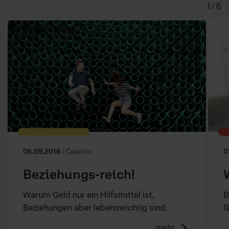
1 / 6
06.09.2018
/ Calando
0
Beziehungs-reich!
Warum Geld nur ein Hilfsmittel ist,
B
Beziehungen aber lebenswichtig sind.
G
mehr