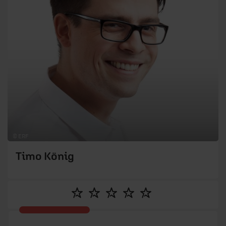
© ERF
Timo König