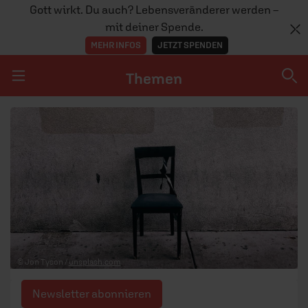
Gott wirkt. Du auch? Lebensveränderer werden –
mit deiner Spende.
MEHR INFOS
JETZT SPENDEN
Themen
Navigation überspringen
Themen
DOSSIERS
GLAUBE
MENSCHEN
GESELLSCHAFT
© Jon Tyson /
unsplash.com
LEBEN
Newsletter abonnieren
TEAM