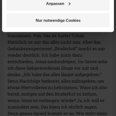
Anpassen
Teilen auf
Nur notwendige Cookies
Das heißt auch alle eigenen Ansprüche
loszulassen. Puh. Das ist harter Tobak.
Natürlich ist mir das alles nicht neu. Aber das
Gedankenexperiment „Bruderhof“ macht es mir
wieder deutlich. Ich habe mich dazu
entschieden, Jesus nachzufolgen. Im Geiste sehe
ich diese liebgewordenen Dinge vor mir und
denke: „Ich habe das alles längst aufgegeben.“
Denn Nachfolge bedeutet, alles aufzugeben, um
etwas Wertvolleres zu bekommen. Wäre ich also
bereit, morgen auf den Bruderhof zu ziehen,
wenn Jesus es verlangen würde? Ja, ich will es
zumindest sein. Das kann ich ehrlich sagen.
Denn genau darauf kommt es an: Wie steht mein