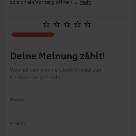
ob sich ein Vorhang öffnet und ein Lichtstrahl aus
...
mehr
der Ewigkeit in mein Herz fällt. Durch jeden Bericht
unserer Gäste vergrößert sich auch mein Vertrauen
in Gott. Marcus Walter im Interview
Deine Meinung zählt!
Was hat dich inspiriert, berührt oder zum
Nachdenken gebracht?
Name:
E-Mail: