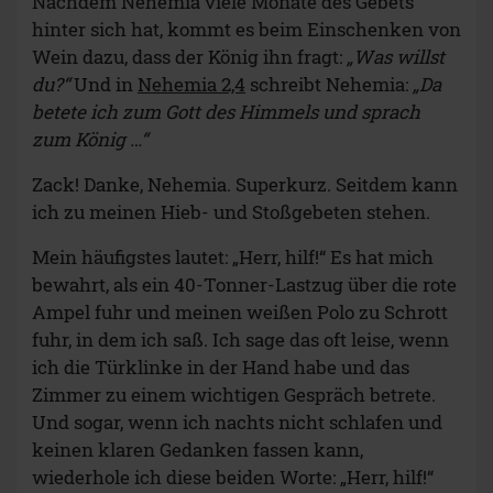
Nachdem Nehemia viele Monate des Gebets
hinter sich hat, kommt es beim Einschenken von
Wein dazu, dass der König ihn fragt:
„Was willst
du?“
Und in
Nehemia 2,4
schreibt Nehemia:
„Da
betete ich zum Gott des Himmels und sprach
zum König …“
Zack! Danke, Nehemia. Superkurz. Seitdem kann
ich zu meinen Hieb- und Stoßgebeten stehen.
Mein häufigstes lautet: „Herr, hilf!“ Es hat mich
bewahrt, als ein 40-Tonner-Lastzug über die rote
Ampel fuhr und meinen weißen Polo zu Schrott
fuhr, in dem ich saß. Ich sage das oft leise, wenn
ich die Türklinke in der Hand habe und das
Zimmer zu einem wichtigen Gespräch betrete.
Und sogar, wenn ich nachts nicht schlafen und
keinen klaren Gedanken fassen kann,
wiederhole ich diese beiden Worte: „Herr, hilf!“