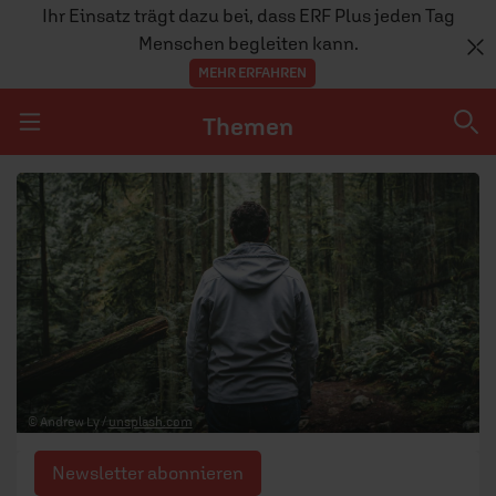
Ihr Einsatz trägt dazu bei, dass ERF Plus jeden Tag
Menschen begleiten kann.
MEHR ERFAHREN
Themen
Navigation überspringen
Themen
DOSSIERS
GLAUBE
MENSCHEN
GESELLSCHAFT
© Andrew Ly /
unsplash.com
LEBEN
Newsletter abonnieren
TEAM