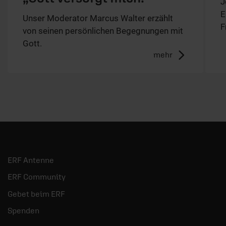
J
E
Unser Moderator Marcus Walter erzählt
F
von seinen persönlichen Begegnungen mit
Gott.
mehr
ERF Antenne
ERF Community
Gebet beim ERF
Spenden