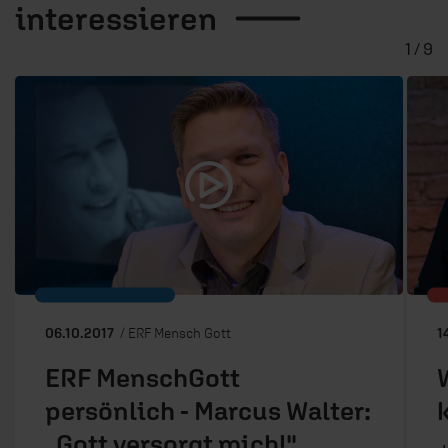
interessieren
1 / 9
06.10.2017
/ ERF Mensch Gott
1
ERF MenschGott
persönlich - Marcus Walter:
„Gott versorgt mich!"