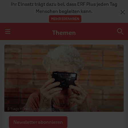
Ihr Einsatz trägt dazu bei, dass ERF Plus jeden Tag
Menschen begleiten kann.
MEHR ERFAHREN
Themen
Navigation überspringen
Themen
DOSSIERS
GLAUBE
MENSCHEN
GESELLSCHAFT
© Tiago Muraro /
unsplash.com
LEBEN
Newsletter abonnieren
TEAM