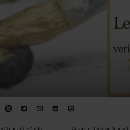
n / Lesezeit: ~ 4 min
Autor/-in:
Rebecca Schneeb