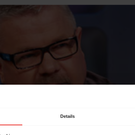
Details
saikchurch
in Detmold. (Bild: ERF Medien)
rscheidet sich Mobbing in Gemeinden von Mobbing i