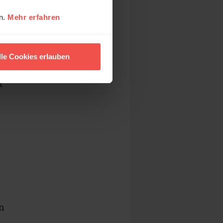
en.
Mehr erfahren
,
h
lle Cookies erlauben
,
t
en