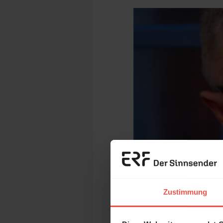
Zustimmung
Jacob Wiebe ist Pastor der
Mo
ERF: Inwieweit unte