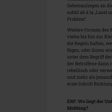
Gebetsanliegen an di
subtil ab à la „Lasst
Problem“.
Weitere Formen des 
vieles bis hin zur Kl
die Regeln halten, w
fügen, oder ihnen wi
unter dem Begriff d
der Betroffene dann 
rebellisch oder verwe
und mehr als jemand 
erste Schritt Richtu
ERF: Wo liegt der U
Mobbing?