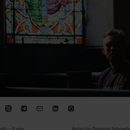
eit: ~ 8 min
Autor/-in:
Rebecca Schneeb