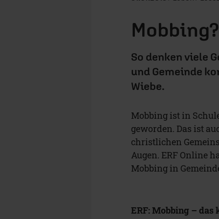
Mobbing? 
So denken viele 
und Gemeinde kom
Wiebe.
Mobbing ist in Schul
geworden. Das ist au
christlichen Gemein
Augen. ERF Online ha
Mobbing in Gemeinden
ERF: Mobbing – das k