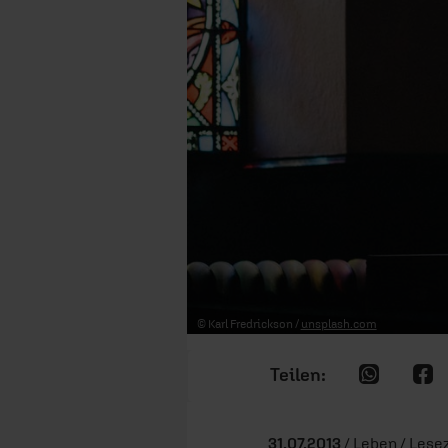
© Karl Fredrickson /
unsplash.com
31.07.2013
/ Leben / Lesez