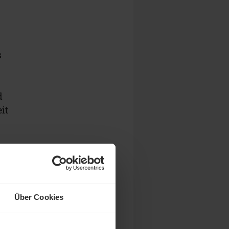
s
s
d
it
t
Über Cookies