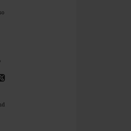
so
und