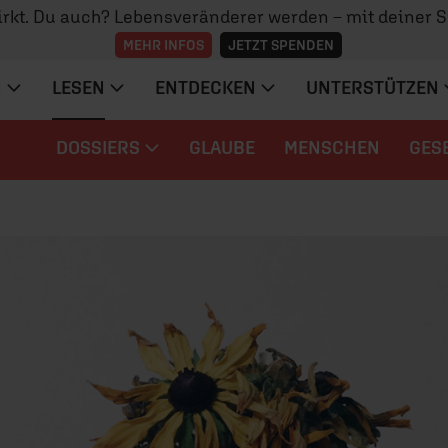
irkt. Du auch? Lebensveränderer werden – mit deiner 
MEHR INFOS
JETZT SPENDEN
N
LESEN
ENTDECKEN
UNTERSTÜTZEN
DOSSIERS
GLAUBE
MENSCHEN
GES