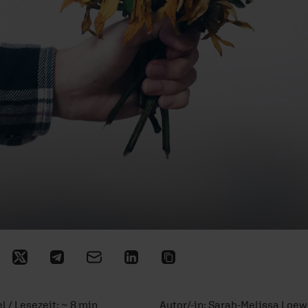
l / Lesezeit: ~ 8 min
Autor/-in:
Sarah-Melissa Loe