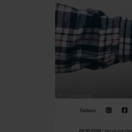
© X-K /
unsplash.com
26.10.2018
/ Serviceartike