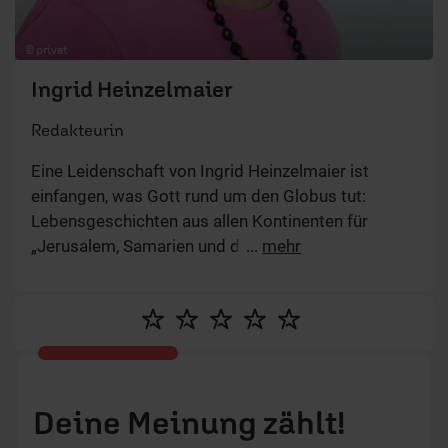
© privat
Ingrid Heinzelmaier
Redakteurin
Eine Leidenschaft von Ingrid Heinzelmaier ist
einfangen, was Gott rund um den Globus tut:
Lebensgeschichten aus allen Kontinenten für
„Jerusalem, Samarien und die Welt“ und „Glaube –
...
mehr
global“. Außerdem will sie als Redakteurin und
Moderatorin mit der Gebetsmotivationsreihe
„Beten bringt’s“ anderen Mut machen für ihr
persönliches Leben mit Gott.
Deine Meinung zählt!