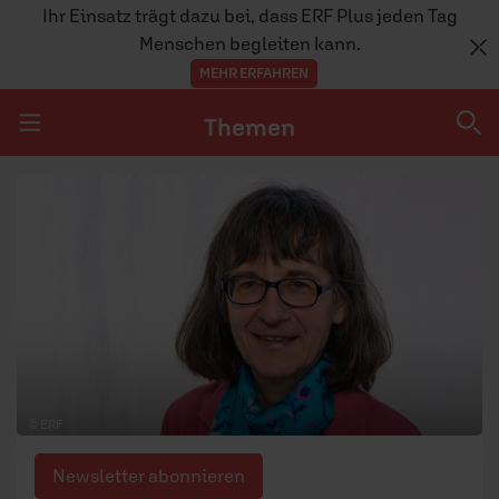
Ihr Einsatz trägt dazu bei, dass ERF Plus jeden Tag
Menschen begleiten kann.
MEHR ERFAHREN
Themen
Navigation überspringen
Themen
DOSSIERS
GLAUBE
MENSCHEN
GESELLSCHAFT
© ERF
LEBEN
Newsletter abonnieren
TEAM