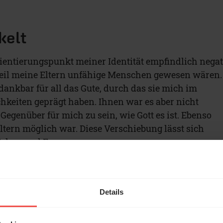
kelt
rientierungspunkt meiner Identität empfindlich negat
weil meine Eltern unfähige Menschen gewesen wären.
 dankbar für all das Gute, durch das sie mich im
keiten geprägt haben. Ihnen war es aber nicht
 Gegenüber für mich zu sein, wie Gott es ist. Ebenso
ltern möglich war. Diese Verschiebung lässt sich
 Adam und Eva.
 dass ich dann meinen Platz habe, wenn ich
ch die Erwartungen anderer erfülle. Also habe ich mi
 war es aber nie genug. Diese und andere meiner
Details
haben mein Selbstbild negativ beeinflusst und mic
gungen angetrieben. Bis meine