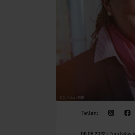
© C. Meier / ERF
06.05.2022
/ Zum Schwer