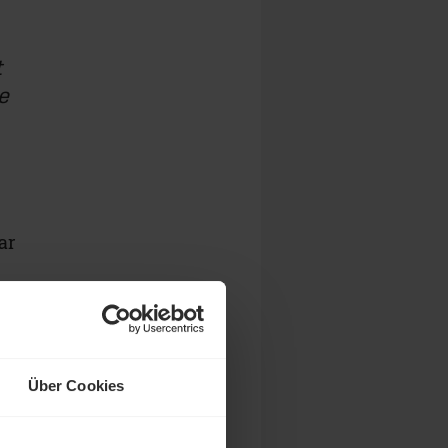
t
e
ar
Über Cookies