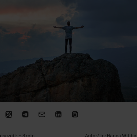
Lesezeit: ~ 8 min
Autor/-in:
Hanna Willh