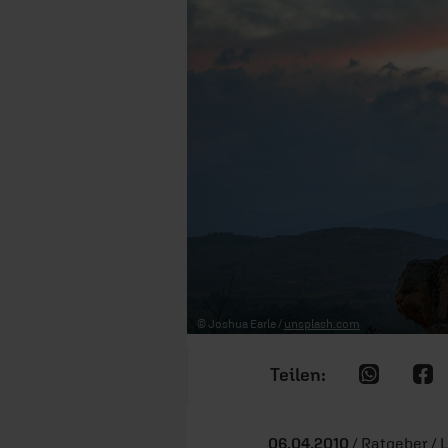
© Joshua Earle /
unsplash.com
06.04.2010
/ Ratgeber / 