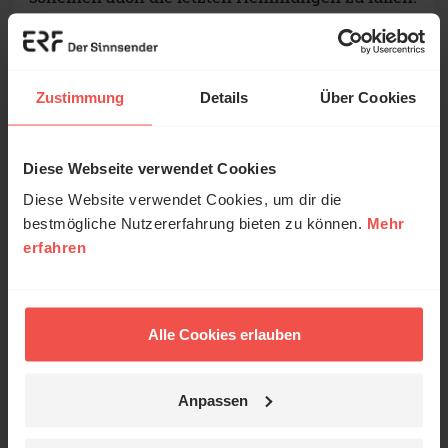
Natürlich muss es möglich sein, über
Konflikte zu sprechen oder
Zustimmung
Details
Über Cookies
unterschiedliche Meinungen
auszutauschen, doch wie sagt man so
schön: Der Ton macht die Musik.
Diese Webseite verwendet Cookies
Diese Website verwendet Cookies, um dir die
bestmögliche Nutzererfahrung bieten zu können.
Mehr
Von daher könnte ein wenig mehr „asiatische
erfahren
Höflichkeit“ viele Situationen entschärfen.
Kleine Gesten für mehr
Alle Cookies erlauben
Würde
Anpassen
Drei kleine Impulsfragen für heute:
Wen habe ich heute übersehen? Gibt es