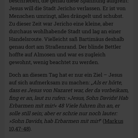
beschrieben, die genau diese Spannung aufgreift:
Jesus will die Stadt Jericho verlassen. Er ist von
Menschen umringt, alles drängelt und schubst.
Zu dieser Zeit war Jericho eine kleine, aber
durchaus wohlhabende Stadt und lag an einer
Handelsroute. Vielleicht saß Bartimäus deshalb
genau dort am Straßenrand. Der blinde Bettler
hoffte auf Almosen und war es zugleich
gewohnt, wenig beachtet zu werden.
Doch an diesem Tag hat er nur ein Ziel – Jesus
auf sich aufmerksam zu machen: „
Als er hörte,
dass es Jesus von Nazaret war, der da vorbeikam,
fing er an, laut zu rufen: »Jesus, Sohn Davids! Hab
Erbarmen mit mir!« 48 Viele fuhren ihn an, er
solle still sein; aber er schrie nur noch lauter:
»Sohn Davids, hab Erbarmen mit mir!
“ (
Markus
10,47-48
).