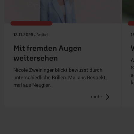
13.11.2025
/ Artikel
1
Mit fremden Augen
weitersehen
A
S
Nicole Zweininger blickt bewusst durch
e
unterschiedliche Brillen. Mal aus Respekt,
l
mal aus Neugier.
mehr