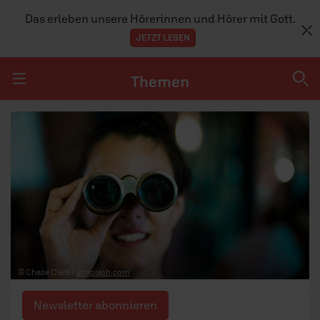
Das erleben unsere Hörerinnen und Hörer mit Gott.
JETZT LESEN
Themen
Navigation überspringen
Themen
DOSSIERS
GLAUBE
MENSCHEN
GESELLSCHAFT
© Chase Clark /
unsplash.com
LEBEN
Newsletter abonnieren
TEAM