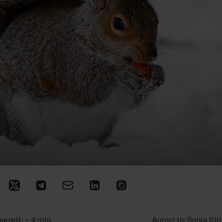
sezeit: ~ 4 min
Autor/-in:
Sonja Kil