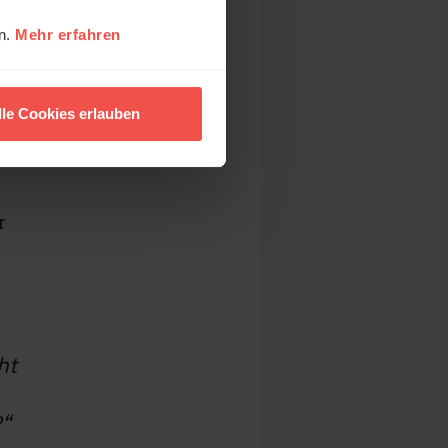
en.
Mehr erfahren
lle Cookies erlauben
r
ht
?