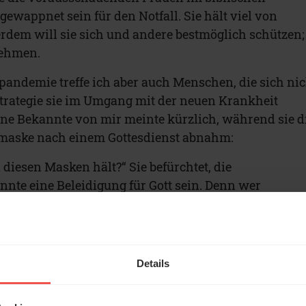
gewappnet sein für den Notfall. Sie hält viel von
rdem will sie sich und andere bestmöglich schützen;
nehmen.
ndemie treffe ich aber auch Menschen, die sich nic
Strategie sie im Umgang mit der neuen Krankheit
ine Bekannte von mir meinte kürzlich, während sie d
maske nach einem Gottesdienst abnahm:
diesen Masken hält?“ Sie befürchtet, die
te eine Beleidigung für Gott sein. Denn wer
aucht sich schließlich nicht vor Krankheiten zu
tellung brachte mich zum Nachdenken darüber, ob ich
aupt Sorgen machen darf oder nicht.
Details
ür uns