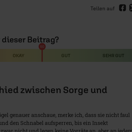
Teilen auf
r dieser Beitrag?
50
OKAY
GUT
SEHR GUT
hied zwischen Sorge und
gel genauer anschaue, merke ich, dass sie nicht faul
und den Schnabel aufsperren, bis ein Insekt
n zwar nicht und legen keine Vorräte an, aber an jede