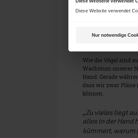
Diese Webseite verwendet 
In
Matthäus 6,26
heiß
Diese Website verwendet Coo
nicht, sie ernten nic
himmlischer Vater nä
weiß, was wir brauc
Nur notwendige Cook
wird für das Seine so
hat.“
Wie die Vögel sind a
Wachstum unserer Nah
Hand. Gerade währen
dass wir zwar Pläne 
können.
Zu vieles liegt 
alles in der Hand
kümmert, warum s