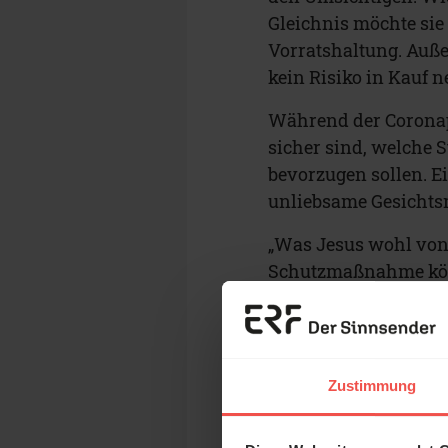
Gleichnis möchte sie 
Vorratshaltung. Auße
kein Risiko in Kauf 
Während der Coronapa
sicher sind, welche 
bevorzugen sollen. E
unliebsame Gesichts
„Was Jesus wohl von 
Schutzmaßnahme könn
Gottvertrauen hat, br
fürchten. Diese Eins
mir als Christ überh
Zustimmung
Gott sorgt f