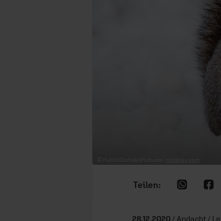
© PublicDomainPictures /
pixabay.com
28.12.2020
/ Andacht / Le