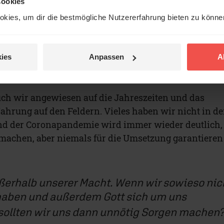
Cookies
t es:
„Sehet die Vögel unter dem Himmel an: sie säen
kies, um dir die bestmögliche Nutzererfahrung bieten zu könn
ht, sie sammeln nicht in die Scheunen; und euer
hrt sie doch.“
Weiter sagt Jesus in Vers 34, dass Gott
hen:
„Sorgt nicht für morgen, denn der morgige Tag
ies
Anpassen
A
rgen. Es ist genug, dass jeder Tag seine eigene Plage
uch wir angewiesen auf die Jahreszeiten und das
rung auf den Feldern. Vieles haben wir nicht in de
d der Coronapandemie wird immer wieder deutlich,
machen, aber niemals für die Umsetzung garantieren
außerhalb unserer Macht. Wenn wir sowieso nic
 haben und außerdem Gott sich um uns
ollten wir uns dann unnötig Sorgen machen