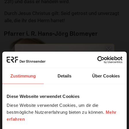
23f) und dass er handeln wird.
Durch Jesus Christus gilt: Seid getrost und unverzagt
alle, die ihr des Herrn harret!
Pfarrer i. R. Hans-Jörg Blomeyer
Zustimmung
Details
Über Cookies
Diese Webseite verwendet Cookies
© Ruth Schneider / ERF
Diese Website verwendet Cookies, um dir die
bestmögliche Nutzererfahrung bieten zu können.
Mehr
erfahren
Erzähl mal!
Sie möchten noch tiefer in die Bibel eintauchen? Wir