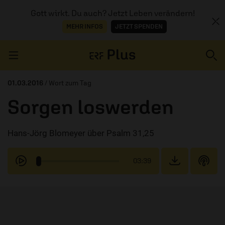
Gott wirkt. Du auch? Jetzt Leben verändern!
MEHR INFOS
JETZT SPENDEN
Navigation überspringen
01.03.2016
/ Wort zum Tag
Sorgen loswerden
ERZÄHL MAL
Hans-Jörg Blomeyer über Psalm 31,25
AUDIOTHEK
PROGRAMM
03:39
MITMACHEN
PODCASTS
ÜBER