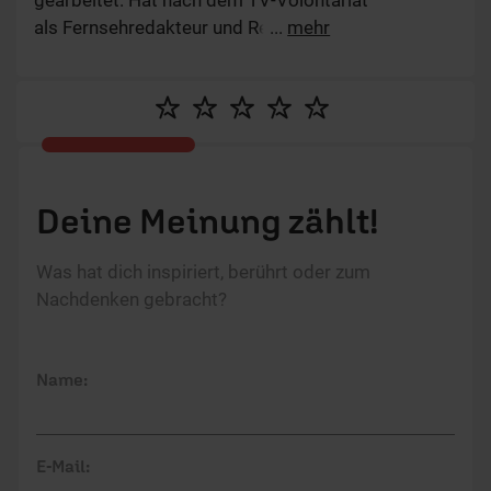
gearbeitet. Hat nach dem TV-Volontariat
als Fernsehredakteur und Redaktionsleiter Online
...
mehr
gearbeitet und danach die Webseite und das
Online-Marketing des ERF verantwortet. Anfang
2023 erfolgte die Rückkehr in die Redaktion, wo er
für das Format ERF Jess Talkwerk zuständig ist.
Seit 2016 verheiratet und stolzer Vater des tollsten
Sohns der Welt.
Deine Meinung zählt!
Was hat dich inspiriert, berührt oder zum
Nachdenken gebracht?
Name:
E-Mail: