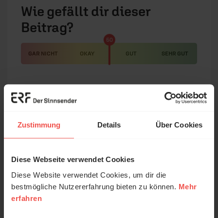
Wie gefällt dir dieser
Beitrag?
50
GAR NICHT
OKAY
GUT
SEHR GUT
Ironie und Wortspiele
statt
Zustimmung
Details
Über Cookies
naturwissenschaftlicher
Diese Webseite verwendet Cookies
Fakten
Diese Website verwendet Cookies, um dir die
bestmögliche Nutzererfahrung bieten zu können.
Mehr
Lennox schreibt leicht verständlich und
erfahren
unterhaltsam. Wer vom Mathematiker erwartet,
dass er ausschließlich auf