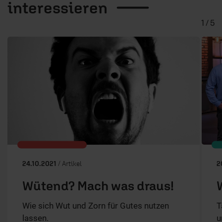
interessieren
1 / 5
24.10.2021
/ Artikel
2
Wütend? Mach was draus!
Wie sich Wut und Zorn für Gutes nutzen
T
lassen.
u