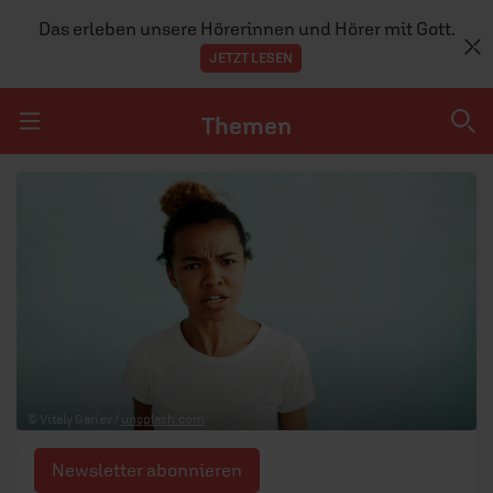
Das erleben unsere Hörerinnen und Hörer mit Gott.
JETZT LESEN
Themen
Navigation überspringen
Themen
DOSSIERS
GLAUBE
MENSCHEN
GESELLSCHAFT
© Vitaly Gariev /
unsplash.com
LEBEN
Newsletter abonnieren
TEAM