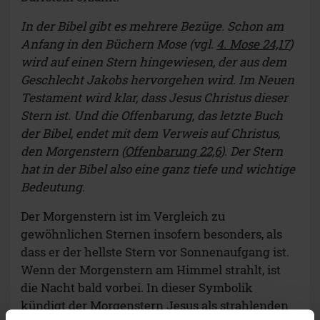
In der Bibel gibt es mehrere Bezüge. Schon am
Anfang in den Büchern Mose (vgl.
4. Mose 24,17
)
wird auf einen Stern hingewiesen, der aus dem
Geschlecht Jakobs hervorgehen wird. Im Neuen
Testament wird klar, dass Jesus Christus dieser
Stern ist. Und die Offenbarung, das letzte Buch
der Bibel, endet mit dem Verweis auf Christus,
den Morgenstern (
Offenbarung 22,6
). Der Stern
hat in der Bibel also eine ganz tiefe und wichtige
Bedeutung.
Der Morgenstern ist im Vergleich zu
gewöhnlichen Sternen insofern besonders, als
dass er der hellste Stern vor Sonnenaufgang ist.
Wenn der Morgenstern am Himmel strahlt, ist
die Nacht bald vorbei. In dieser Symbolik
kündigt der Morgenstern Jesus als strahlenden