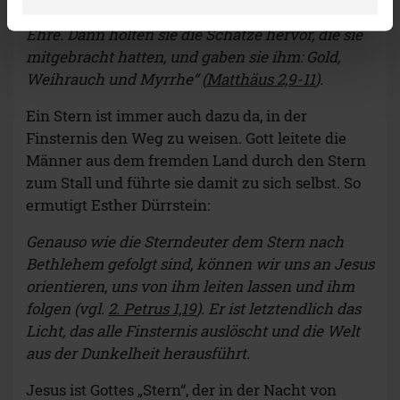
warfen sie sich vor ihm nieder und erwiesen ihm
Ehre. Dann holten sie die Schätze hervor, die sie
mitgebracht hatten, und gaben sie ihm: Gold,
Weihrauch und Myrrhe“ (
Matthäus 2,9-11
).
Ein Stern ist immer auch dazu da, in der
Finsternis den Weg zu weisen. Gott leitete die
Männer aus dem fremden Land durch den Stern
zum Stall und führte sie damit zu sich selbst. So
ermutigt Esther Dürrstein:
Genauso wie die Sterndeuter dem Stern nach
Bethlehem gefolgt sind, können wir uns an Jesus
orientieren, uns von ihm leiten lassen und ihm
folgen (vgl.
2. Petrus 1,19
). Er ist letztendlich das
Licht, das alle Finsternis auslöscht und die Welt
aus der Dunkelheit herausführt.
Jesus ist Gottes „Stern“, der in der Nacht von