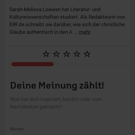
Sarah-Melissa Loewen hat Literatur- und
Kulturwissenschaften studiert. Als Redakteurin von
ERF.de schreibt sie darüber, wie sich der christliche
Glaube authentisch in den Alltag integriert und in
...
mehr
herausfordernden Situationen wirksam wird. Mit
Artikeln zu relevanten Lebensthemen möchte sie
praktische Impulse für den Alltag teilen und
Menschen ermutigen.
Deine Meinung zählt!
Was hat dich inspiriert, berührt oder zum
Nachdenken gebracht?
Name: