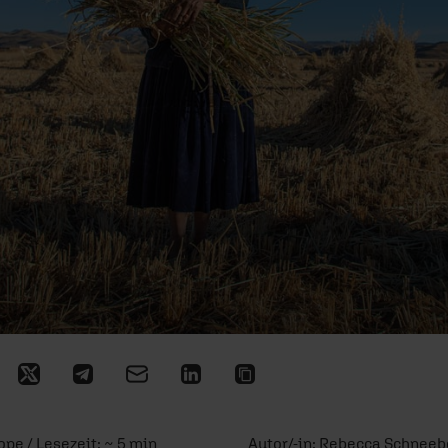
pe / Lesezeit: ~ 5 min
Autor/-in:
Rebecca Schneeb