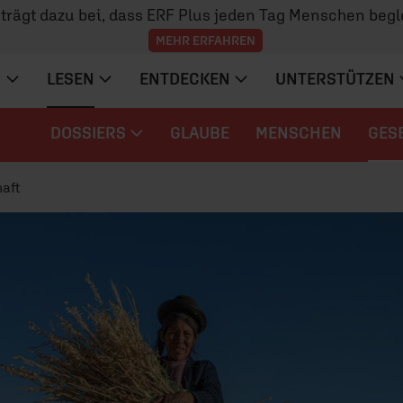
z trägt dazu bei, dass ERF Plus jeden Tag Menschen begl
MEHR ERFAHREN
N
LESEN
ENTDECKEN
UNTERSTÜTZEN
DOSSIERS
GLAUBE
MENSCHEN
GES
aft