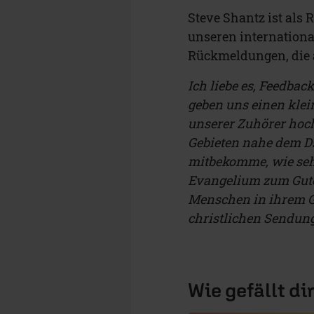
Steve Shantz ist als 
unseren internation
Rückmeldungen, die a
Ich liebe es, Feedba
geben uns einen klei
unserer Zuhörer hoc
Gebieten nahe dem Ds
mitbekomme, wie seh
Evangelium zum Gute
Menschen in ihrem G
christlichen Sendun
Wie gefällt di