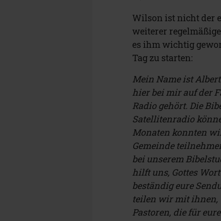
Wilson ist nicht der
weiterer regelmäßige
es ihm wichtig gewo
Tag zu starten:
Mein Name ist Alber
hier bei mir auf de
Radio gehört. Die Bi
Satellitenradio könn
Monaten konnten wir 
Gemeinde teilnehmen.
bei unserem Bibelstu
hilft uns, Gottes Wor
beständig eure Send
teilen wir mit ihnen
Pastoren, die für eur