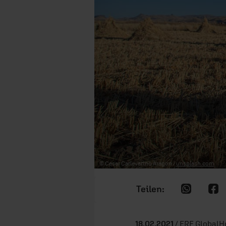
© Cesar Carlevarino Aragon /
unsplash.com
18.02.2021
/ ERF GlobalHo