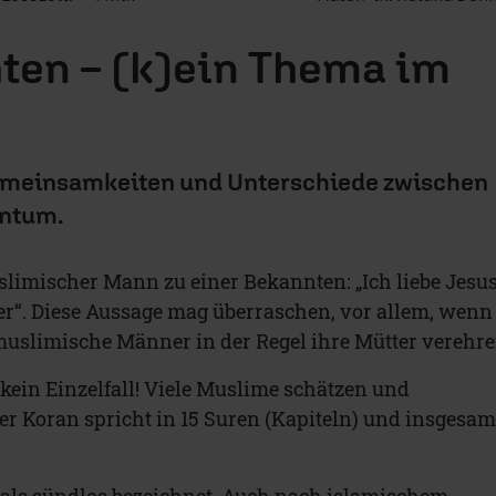
ten – (k)ein Thema im
emeinsamkeiten und Unterschiede zwischen
entum.
slimischer Mann zu einer Bekannten: „Ich liebe Jesu
r“. Diese Aussage mag überraschen, vor allem, wenn
uslimische Männer in der Regel ihre Mütter verehre
 kein Einzelfall! Viele Muslime schätzen und
Der Koran spricht in 15 Suren (Kapiteln) und insgesam
 als sündlos bezeichnet. Auch nach islamischem