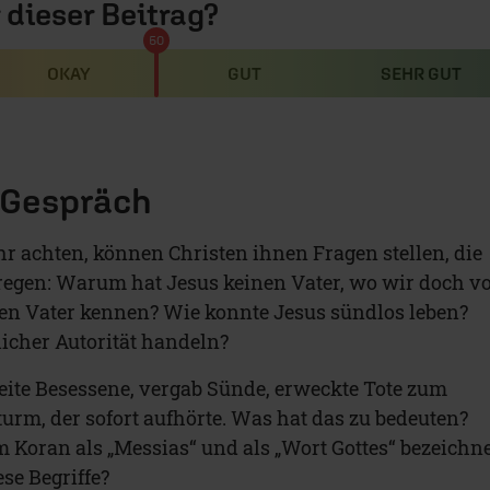
r dieser Beitrag?
50
OKAY
GUT
SEHR GUT
 Gespräch
r achten, können Christen ihnen Fragen stellen, die
gen: Warum hat Jesus keinen Vater, wo wir doch v
en Vater kennen? Wie konnte Jesus sündlos leben?
licher Autorität handeln?
reite Besessene, vergab Sünde, erweckte Tote zum
urm, der sofort aufhörte. Was hat das zu bedeuten?
Koran als „Messias“ und als „Wort Gottes“ bezeichn
se Begriffe?