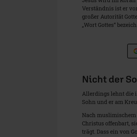
Verständnis ist er v
großer Autorität Gott
„Wort Gottes“ bezeich
Nicht der S
Allerdings lehnt die 
Sohn und er am Kreuz
Nach muslimischem Ve
Christus offenbart, s
trägt. Dass ein von G