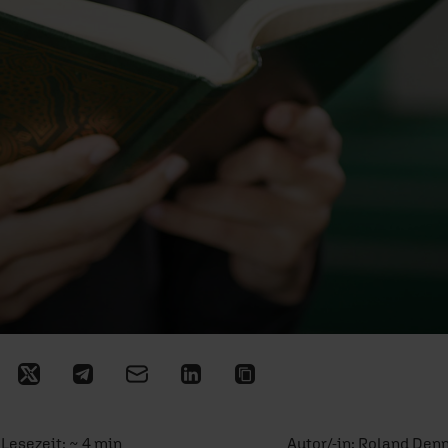
Lesezeit: ~ 4 min
Autor/-in:
Roland Den