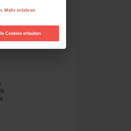
rd
en.
Mehr erfahren
lle Cookies erlauben
en
m
ch
ei