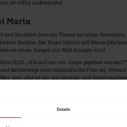
e, ist völlig inakzeptabel.
ei Maria
rt und Kindheit Jesu ein Thema im Islam. Besonders
prechen darüber. Der Engel Gabriel soll Maria (Marya
ass sie einen Jungen zur Welt bringen wird.
Sure 19,20:
„
Wie soll mir ein Junge gegeben werden?
“
 und keineswegs eine unmoralische Frau sei. Worauf
Herr sagt: ‚Das ist mir ein leichtes, und damit machen
chen für die Menschen und zu einer Barmherzigkeit
Jungfrau
Details
sus als einziger Prophet in der islamischen Theologi