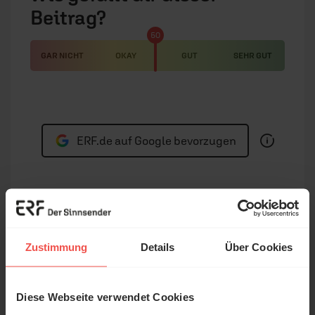
Beitrag?
50
GAR NICHT
OKAY
GUT
SEHR GUT
ERF.de auf Google bevorzugen
Wir lieben es, für dich zu schreiben! Unsere
Artikel sind kostenlos, da wir uns über Spenden
finanzieren.
Jetzt für erf.de spenden.
Zustimmung
Details
Über Cookies
Autor/-in
Diese Webseite verwendet Cookies