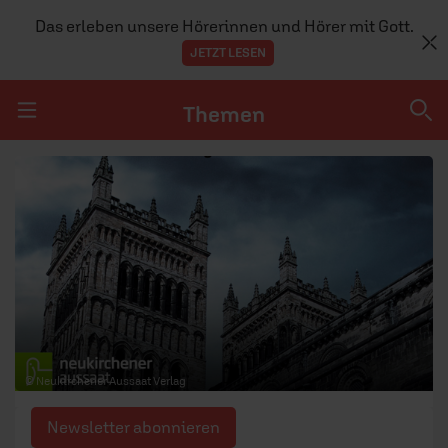
Das erleben unsere Hörerinnen und Hörer mit Gott.
JETZT LESEN
Themen
Navigation überspringen
Themen
DOSSIERS
GLAUBE
MENSCHEN
GESELLSCHAFT
© Neukirchener Aussaat Verlag
LEBEN
Newsletter abonnieren
TEAM